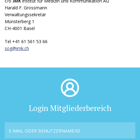
c/o
IMK
Institut für Medizin und Kommunikation AG
Harald F. Grossmann
Verwaltungssekretär
Münsterberg 1
CH-4001 Basel
Tel +41 61 561 53 66
sog@
imk.ch
Login Mitgliederbereich