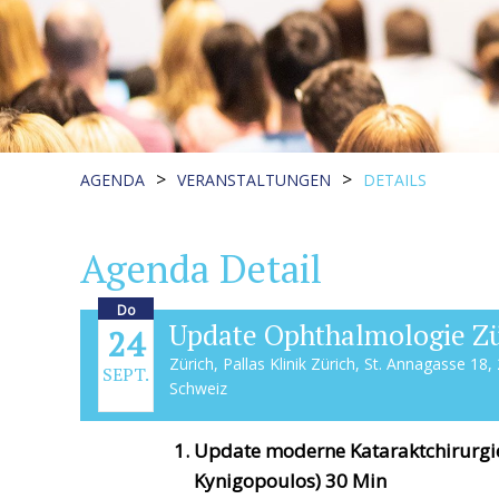
>
>
AGENDA
VERANSTALTUNGEN
DETAILS
Agenda Detail
Do
Update Ophthalmologie Zü
24
Zürich, Pallas Klinik Zürich, St. Annagasse 18,
SEPT.
Schweiz
Update moderne Kataraktchirurgie
Kynigopoulos) 30 Min