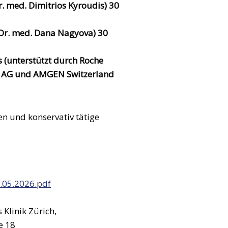
 med. Dimitrios Kyroudis) 30
(Dr. med. Dana Nagyova) 30
s (unterstützt durch Roche
a AG und AMGEN Switzerland
n und konservativ tätige
.05.2026.pdf
s Klinik Zürich,
e 18