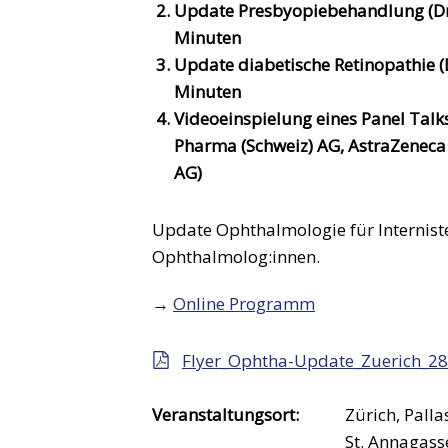
Update Presbyopiebehandlung (Dr.
Minuten
Update diabetische Retinopathie 
Minuten
Videoeinspielung eines Panel Talk
Pharma (Schweiz) AG, AstraZenec
AG)
Update Ophthalmologie für Interniste
Ophthalmolog:innen.
→
Online Programm
Flyer_Ophtha-Update_Zuerich_28
Veranstaltungsort:
Zürich, Palla
St. Annagass