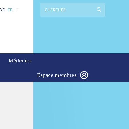
DE
FR
IT
Médecins
Espace membres