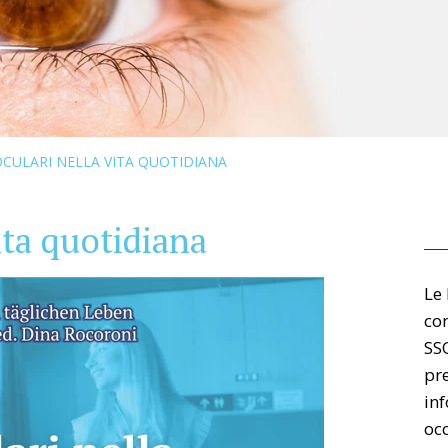
OCULARI NELLA VITA QUOTIDIANA
ita quotidiana
Le 
con
SS
pre
inf
occ