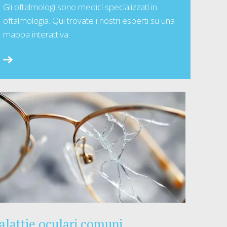
Gli oftalmologi sono medici specializzati in
oftalmologia. Qui trovate i nostri esperti su una
mappa interattiva.
lattie oculari comuni