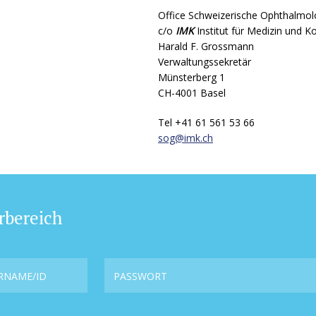
Office Schweizerische Ophthalmol
c/o
IMK
Institut für Medizin und 
Harald F. Grossmann
Verwaltungssekretär
Münsterberg 1
CH-4001 Basel
Tel +41 61 561 53 66
sog@
imk.ch
rbereich