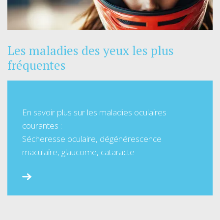
Les maladies des yeux les plus
fréquentes
En savoir plus sur les maladies oculaires
courantes :
Sécheresse oculaire, dégénérescence
maculaire, glaucome, cataracte