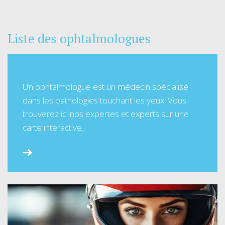
Liste des ophtalmologues
Un ophtalmologue est un médecin spécialisé
dans les pathologies touchant les yeux. Vous
trouverez ici nos expertes et experts sur une
carte interactive.