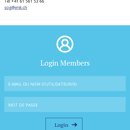
Tel +41 61 561 53 66
sog@
imk.ch
Login Members