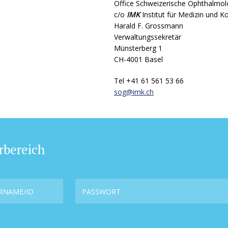
Office Schweizerische Ophthalmol
c/o
IMK
Institut für Medizin und 
Harald F. Grossmann
Verwaltungssekretär
Münsterberg 1
CH-4001 Basel
Tel +41 61 561 53 66
sog@
imk.ch
rbereich