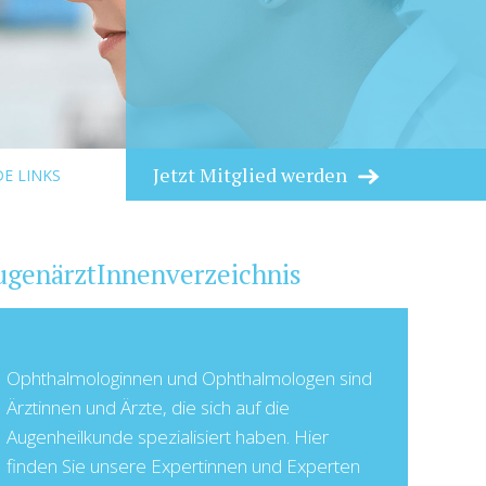
Jetzt Mitglied werden
E LINKS
ugenärztInnenverzeichnis
Ophthalmologinnen und Ophthalmologen sind
Ärztinnen und Ärzte, die sich auf die
Augenheilkunde spezialisiert haben. Hier
finden Sie unsere Expertinnen und Experten