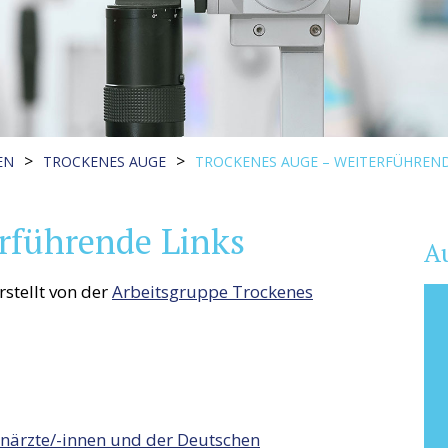
>
>
EN
TROCKENES AUGE
TROCKENES AUGE – WEITERFÜHREND
rführende Links
A
stellt von der
Arbeitsgruppe Trockenes
enärzte/-innen und der Deutschen