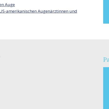
en Auge
er US-amerikanischen Augenärztinnen und
e
P